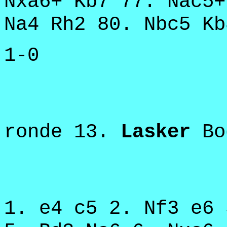
Nxa6+ Kb7 77. Nac5+
Na4 Rh2 80. Nbc5 Kb
1-0
ronde 13.
Lasker
Bo
1. e4 c5 2. Nf3 e6 