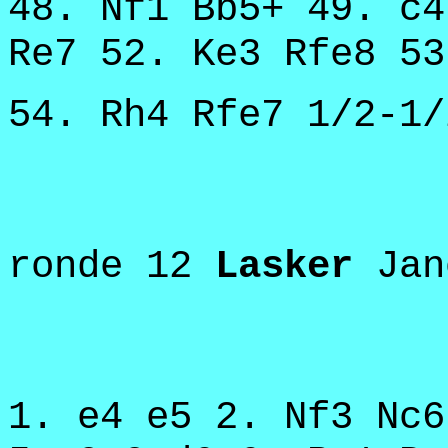
48. Nf1 Bb5+ 49. c4
Re7 52. Ke3 Rfe8 53
54. Rh4 Rfe7 1/2-1/
ronde 12
Lasker
Jan
1. e4 e5 2. Nf3 Nc6