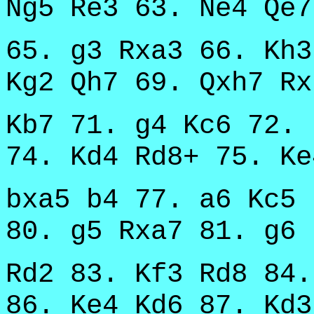
Ng5 Re3 63. Ne4 Qe7
65. g3 Rxa3 66. Kh3
Kg2 Qh7 69. Qxh7 Rx
Kb7 71. g4 Kc6 72. 
74. Kd4 Rd8+ 75. Ke
bxa5 b4 77. a6 Kc5 
80. g5 Rxa7 81. g6 
Rd2 83. Kf3 Rd8 84.
86. Ke4 Kd6 87. Kd3