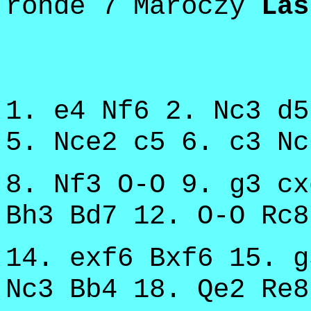
ronde 7 Maroczy
Las
1. e4 Nf6 2. Nc3 d5
5. Nce2 c5 6. c3 Nc
8. Nf3 O-O 9. g3 cx
Bh3 Bd7 12. O-O Rc8
14. exf6 Bxf6 15. g
Nc3 Bb4 18. Qe2 Re8